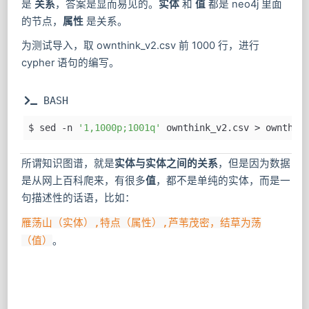
文件里的三元组（实体，属性，值），他们谁是
实体
，谁
是
关系
，答案是显而易见的。
实体
和
值
都是 neo4j 里面
的节点，
属性
是关系。
为测试导入，取 ownthink_v2.csv 前 1000 行，进行
cypher 语句的编写。
 BASH
$ sed -n 
'1,1000p;1001q'
 ownthink_v2.csv > ownthin
所谓知识图谱，就是
实体与实体之间的关系
，但是因为数据
是从网上百科爬来，有很多
值
，都不是单纯的实体，而是一
句描述性的话语，比如：
雁荡山（实体）,特点（属性）,芦苇茂密，结草为荡
（值）
。