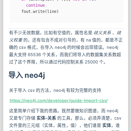
if
 line.split(
","
)[
1
] 
not
in
 rs:
continue
    fout.write(line)
有不少无效数据，比如有空值的，属性名是
歧义关系
、
歧
义权重
的，还有包含不成对引号的，有 na 值的，都是不正
确的 csv 格式，在导入 neo4j 的时候会出现错误。neo4j
最大支持 65536 个关系，而我们将导入的数据集关系数超
过了这个界限，所以通过代码控制关系 25000 个。
导入 neo4j
关于导入 csv 的方法，neo4j 有较为完整的支持
https://neo4j.com/developer/guide-import-csv/
这里简单介绍下我的思路。既然要做知识图谱，而 neo4j
又是专门存储
实体-关系
的工具，那么，必须弄清楚，csv