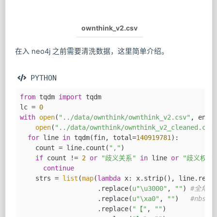
ownthink_v2.csv
在入 neo4j 之前需要清洗数据，这里简单介绍。
 PYTHON
from
 tqdm 
import
 tqdm
lc = 
0
with
open
(
"../data/ownthink/ownthink_v2.csv"
, enco
open
(
"../data/ownthink/ownthink_v2_cleaned.csv
for
 line 
in
 tqdm(fin, total=
140919781
):
    count = line.count(
","
)
if
 count != 
2
or
"歧义关系"
in
 line 
or
"歧义权重
continue
    strs = 
list
(
map
(
lambda
 x: x.strip(), line.repl
                    .replace(
u"\u3000"
, 
""
) 
#全角空
                    .replace(
u"\xa0"
, 
""
)   
#nbsp