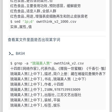
红色食品,是否含防腐剂,否
红色食品,主要食用功效,预防感冒，缓解疲劳
红色食品,适宜人群,全部人群
红色食品,用途,增强表皮细胞再生和防止皮肤衰老
$ sed 
'1p;d'
 ownthink_v2_1000.csv
实体,属性,值
查看某文件里面是否出现某字词
 BASH
$ grep -a 
"琉璃美人煞"
 ownthink_v2.csv
十四郎[网络作家],代表作品,《赠我一世蜜糖》《千香引·雏凤
琉璃美人煞[上中下],描述,简介上册：藏在褚璇玑惫懒外表下
琉璃美人煞[上中下],书名,琉璃美人煞（上中下）
琉璃美人煞[上中下],作者,十四郎
琉璃美人煞[上中下],ISBN,9787539933009
琉璃美人煞[上中下],出版社,江苏文艺出版社
琉璃美人煞[上中下],装帧,平装
琉璃美人煞[上中下],标签,娱乐