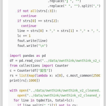
                    .replace(
"【"
, 
""
)
                    .replace(
"】"
, 
""
)
                    .replace(
" "
, 
""
).split(
","
)))
if
not
all
(strs[:
3
]):
continue
if
 strs[
0
] == strs[
2
]:
continue
    line = strs[
0
] + 
","
 + strs[
1
] + 
","
 + 
"，"
.joi
    lc += 
1
    fout.write(line)
    fout.write(
"\n"
)
import
 pandas 
as
 pd
df = pd.read_csv(
"../data/ownthink/ownthink_v2_cle
from
 collections 
import
 Counter
c = Counter(df[
"属性"
])
rs = 
list
(
map
(
lambda
 x: x[
0
], c.most_common(
25000
)
print(rs[:
1000
])
with
open
(
"../data/ownthink/ownthink_v2_cleaned.cs
open
(
"../data/ownthink/ownthink_v2_cleaned_rfi
for
 line 
in
 tqdm(fin, total=lc):