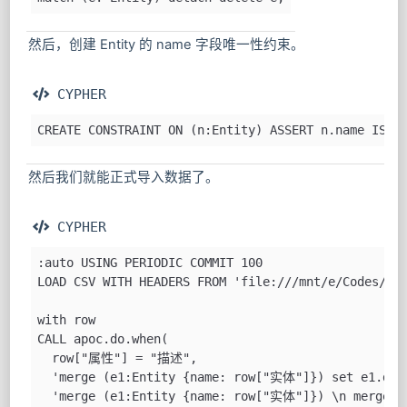
match (e: Entity) detach delete e;
然后，创建 Entity 的 name 字段唯一性约束。
 CYPHER
CREATE CONSTRAINT ON (n:Entity) ASSERT n.name IS U
然后我们就能正式导入数据了。
 CYPHER
:auto USING PERIODIC COMMIT 100
LOAD CSV WITH HEADERS FROM 'file:///mnt/e/Codes/al
with row
CALL apoc.do.when(
  row["属性"] = "描述",
  'merge (e1:Entity {name: row["实体"]}) set e1.des