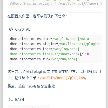
#dbms.directories.import=/var/lib/neo4j/
在配置文件里，也可以发现如下信息：
 CRYSTAL
dbms.directories.data=
/var/lib
/neo4j/data
dbms.directories.plugins=
/var/lib
/neo4j/plugins
dbms.directories.logs=
/var/log
/neo4j
dbms.directories.lib=/usr
/share/neo
4j/
lib
dbms.directories.run=
/var/run
/neo4j
这里显示了例如 plugins 文件夹所在的地方，以后我们会用
上，记住这个目录
/var/lib/neo4j/plugins
。
最后，重启 neo4j 使配置生效
 BASH