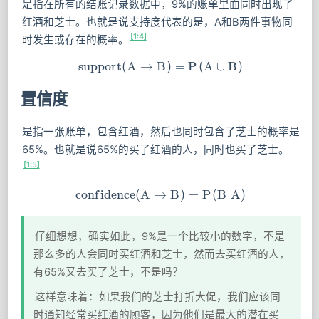
是指在所有的结账记录数据中，9%的账单里面同时出现了
红酒和芝士。也就是说支持度代表的是，A和B两件事物同
[1:4]
时发生或存在的概率。
s
u
p
p
o
r
t
(
A
→
B
support(A→B)=P(A∪B)
)
=
P
(
A
∪
B
)
置信度
是指一张账单，包含红酒，然后也同时包含了芝士的概率是
65%。也就是说65%的买了红酒的人，同时也买了芝士。
[1:5]
c
o
n
f
i
d
e
n
c
e
(
A
→
confidence(A→B)=P(B|A)
B
)
=
P
(
B
∣
A
)
仔细想想，确实如此，9%是一个比较小的数字，不是
那么多的人会同时买红酒和芝士，然而去买红酒的人，
有65%又去买了芝士，不是吗？
这样意味着：如果我们的芝士打折大促，我们应该同
时通知经常买红酒的顾客，因为他们是最大的潜在买