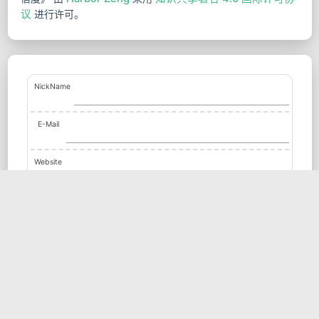
议
进行许可。
NickName
E-Mail
Website
0
Words
Login
Submit