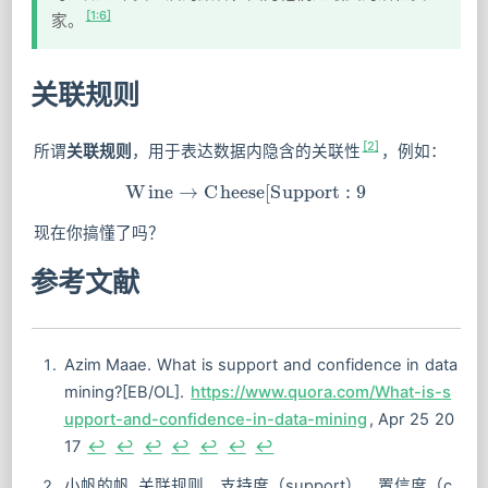
[1:6]
家。
关联规则
[2]
所谓
关联规则
，用于表达数据内隐含的关联性
，例如：
W
i
n
e
→
C
h
e
e
Wine→Cheese[Support:9\\%
s
e
[
S
u
p
p
o
r
t
:
9
现在你搞懂了吗？
参考文献
Azim Maae. What is support and confidence in data
mining?[EB/OL].
https://www.quora.com/What-is-s
upport-and-confidence-in-data-mining
, Apr 25 20
17
↩︎
↩︎
↩︎
↩︎
↩︎
↩︎
↩︎
小帆的帆. 关联规则、支持度（support）、置信度（c