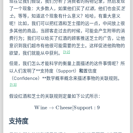
现在让我们假设，我们分析了消费者的购物记录，然后发现
了一个现象：大多数人，如果他们买了
红酒
，他们也会买
芝
士
。等等，知道这个现象有什么意义？哈哈，有重大意义
呢！比如，我们可以把红酒和芝士摆的远一点，中间放上很
多其他的商品，当顾客走过去的时候，可能会产生附带的消
费行为；我们可以给买了红酒的顾客推送芝士的广告，让他
意识到我们超市有他很可能需要的芝士。这样促进他购物的
[1:2]
欲望，我们就能从中获利。
但是，我们怎么才能科学的衡量上面描述的这件事情呢？所
以人们发明了**支持度（Support）
和
置信度
（Confidence）**数学概率概念来描述事物的关联规则。
[1:3]
假设红酒和芝士的关联规则定量如下公式所示：
W
i
n
e
→
C
h
e
e
Wine→Cheese[Support:9\\%
s
e
[
S
u
p
p
o
r
t
:
9
支持度